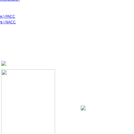
ป.ท.) PACC
.ป.ช.) NACC