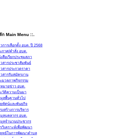
หลัก Main Menu ::.
าวการเลือกตั้ง อบต. ปี 2568
ะกาศ/คำสั่ง อบต.
ังสือเรียกประชุมสภา
าวสารประชาสัมพันธ์
าวสารประกวดราคา
าวสารรับสมัครงาน
ะมวลภาพกิจกรรม
หมายข่าว อบต.
ะวัติความเป็นมา
อมูลพื้นฐานทั่วไป
สัยทัศน์และพันธกิจ
รงสร้างการบริหาร
อมูลบุคลากร อบต.
อมูลจำนวนประชากร
รวิเคราะห์เพื่อพัฒนา
ยุทธ์ในการพัฒนาตำบล