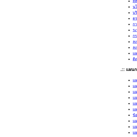
ยุ
นโ
บร
ตร
กา
ระ
กร
ลง
ลง
แผ
ติ
.:: แผนก
แผ
แผ
แผ
แผ
แผ
แผ
ข้
แผ
แผ
แผ