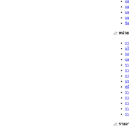
แผ
แผ
แผ
แผ
ข้
.:: หน่
กา
น
กฎ
แผ
รา
กา
ภา
ปร
คู
รา
กา
กา
รา
รา
.:: ราย