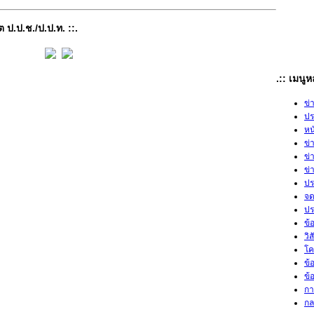
ต ป.ป.ช./ป.ป.ท. ::.
.:: เมนู
ข่
ปร
หน
ข่
ข่
ข่
ปร
จด
ปร
ข้
วิ
โค
ข้
ข้
กา
กล