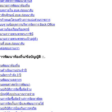
ทธศาสตร์การพัฒนาตำบล
ยบายการพัฒนาท้องถิ่น
ิบทภายใน อบต.ถ่อนนาลับ
าสัญลักษณ์ อบต.ถ่อนนาลับ
รกำหนดโครงสร้างการแบ่งส่วนราชการ
บบฐานข้อมูลการบริหารจัดการ Back Office
ะดานร้องเรียน/ร้องทุกข์
นามถวายพระพรพระราชินี
นามถวายพระพรพระเจ้าอยู่หัว
นที่ อบต.ถ่อนนาลับ
ดต่อสอบถามเรา
ารพัฒนาท้องถิ่น/ข้อบัญญัติ ::.
นพัฒนาท้องถิ่น
นดำเนินงานประจำปี
นอัตรากำลัง 3 ปี
นพัฒนาบุคลากร
นยุทธศาสตร์การพัฒนา
นปฏิบัติการจัดซื้อจัดจ้าง
อบัญญัติงบประมาณรายจ่าย
นการจัดซื้อจัดจ้าง/การจัดหาพัสดุ
นการจัดเก็บภาษีและพัฒนารายได้
นปฏิบัติการป้องกันการทุจริต