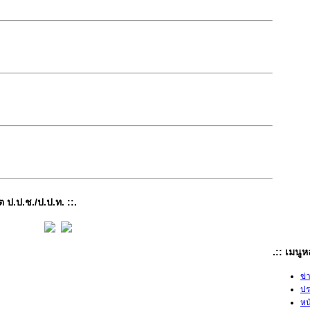
vic
.
ต ป.ป.ช./ป.ป.ท. ::.
.:: เมนู
ข่
ปร
หน