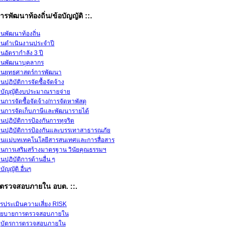
ารพัฒนาท้องถิ่น/ข้อบัญญัติ ::.
นพัฒนาท้องถิ่น
นดำเนินงานประจำปี
นอัตรากำลัง 3 ปี
นพัฒนาบุคลากร
นยุทธศาสตร์การพัฒนา
นปฏิบัติการจัดซื้อจัดจ้าง
อบัญญัติงบประมาณรายจ่าย
นการจัดซื้อจัดจ้าง/การจัดหาพัสดุ
นการจัดเก็บภาษีและพัฒนารายได้
นปฏิบัติการป้องกันการทุจริต
นปฏิบัติการป้องกันและบรรเทาสาธารณภัย
นแม่บทเทคโนโลยีสารสนเทศและการสื่อสาร
นการเสริมสร้างมาตรฐาน วินัยคุณธรรมฯ
นปฏิบัติการด้านอื่น ๆ
อบัญญัติ อื่นๆ
วยตรวจสอบภายใน อบต. ::.
รประเมินความเสี่ยง RISK
โยบายการตรวจสอบภายใน
บัตรการตรวจสอบภายใน