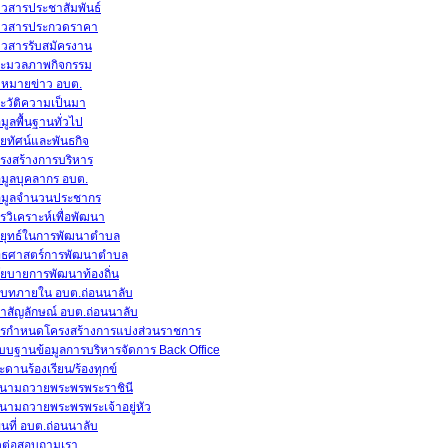
าวสารประชาสัมพันธ์
าวสารประกวดราคา
าวสารรับสมัครงาน
ะมวลภาพกิจกรรม
หมายข่าว อบต.
ะวัติความเป็นมา
อมูลพื้นฐานทั่วไป
สัยทัศน์และพันธกิจ
รงสร้างการบริหาร
อมูลบุคลากร อบต.
อมูลจำนวนประชากร
รวิเคราะห์เพื่อพัฒนา
ยุทธ์ในการพัฒนาตำบล
ทธศาสตร์การพัฒนาตำบล
ยบายการพัฒนาท้องถิ่น
ิบทภายใน อบต.ถ่อนนาลับ
าสัญลักษณ์ อบต.ถ่อนนาลับ
รกำหนดโครงสร้างการแบ่งส่วนราชการ
บบฐานข้อมูลการบริหารจัดการ Back Office
ะดานร้องเรียน/ร้องทุกข์
นามถวายพระพรพระราชินี
นามถวายพระพรพระเจ้าอยู่หัว
นที่ อบต.ถ่อนนาลับ
ดต่อสอบถามเรา