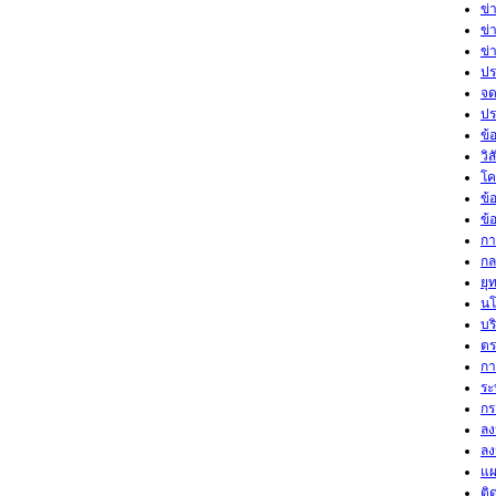
ข่
ข่
ข่
ปร
จด
ปร
ข้
วิ
โค
ข้
ข้
กา
กล
ยุ
นโ
บร
ตร
กา
ระ
กร
ลง
ลง
แผ
ติ