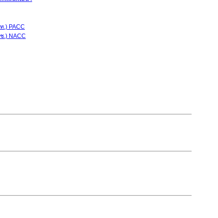
ป.ท.) PACC
.ป.ช.) NACC