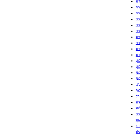
มา
กา
กา
กา
กา
กา
มา
กา
มา
มา
คู
คู
ช่
ช่
แบ
กฎ
รา
ปร
หล
กา
บุ
รา
ปร