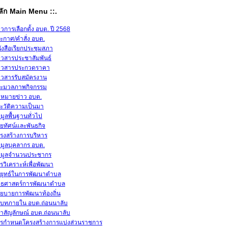
หลัก Main Menu ::.
าวการเลือกตั้ง อบต. ปี 2568
ะกาศ/คำสั่ง อบต.
ังสือเรียกประชุมสภา
าวสารประชาสัมพันธ์
าวสารประกวดราคา
าวสารรับสมัครงาน
ะมวลภาพกิจกรรม
หมายข่าว อบต.
ะวัติความเป็นมา
อมูลพื้นฐานทั่วไป
สัยทัศน์และพันธกิจ
รงสร้างการบริหาร
อมูลบุคลากร อบต.
อมูลจำนวนประชากร
รวิเคราะห์เพื่อพัฒนา
ยุทธ์ในการพัฒนาตำบล
ทธศาสตร์การพัฒนาตำบล
ยบายการพัฒนาท้องถิ่น
ิบทภายใน อบต.ถ่อนนาลับ
าสัญลักษณ์ อบต.ถ่อนนาลับ
รกำหนดโครงสร้างการแบ่งส่วนราชการ