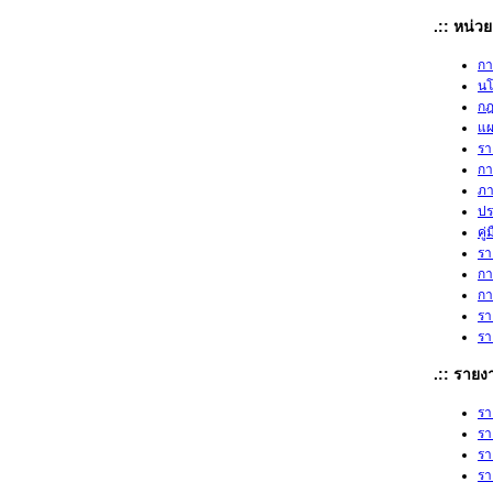
.:: หน่
กา
น
กฎ
แผ
รา
กา
ภา
ปร
คู
รา
กา
กา
รา
รา
.:: ราย
รา
รา
รา
รา