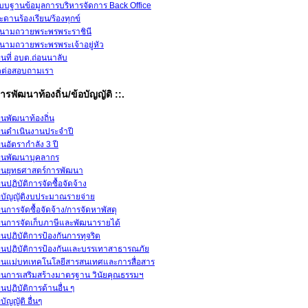
บบฐานข้อมูลการบริหารจัดการ Back Office
ะดานร้องเรียน/ร้องทุกข์
นามถวายพระพรพระราชินี
นามถวายพระพรพระเจ้าอยู่หัว
นที่ อบต.ถ่อนนาลับ
ดต่อสอบถามเรา
ารพัฒนาท้องถิ่น/ข้อบัญญัติ ::.
นพัฒนาท้องถิ่น
นดำเนินงานประจำปี
นอัตรากำลัง 3 ปี
นพัฒนาบุคลากร
นยุทธศาสตร์การพัฒนา
นปฏิบัติการจัดซื้อจัดจ้าง
อบัญญัติงบประมาณรายจ่าย
นการจัดซื้อจัดจ้าง/การจัดหาพัสดุ
นการจัดเก็บภาษีและพัฒนารายได้
นปฏิบัติการป้องกันการทุจริต
นปฏิบัติการป้องกันและบรรเทาสาธารณภัย
นแม่บทเทคโนโลยีสารสนเทศและการสื่อสาร
นการเสริมสร้างมาตรฐาน วินัยคุณธรรมฯ
นปฏิบัติการด้านอื่น ๆ
อบัญญัติ อื่นๆ