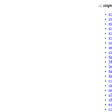
.:: เมนู
ข่
ปร
หน
ข่
ข่
ข่
ปร
จด
ปร
ข้
วิ
โค
ข้
ข้
กา
กล
ยุ
นโ
บร
ตร
กา